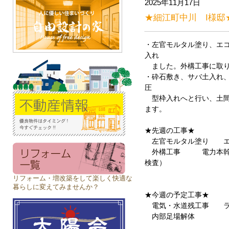
2025年11月17日
★細江町中川 I様邸★
・左官モルタル塗り、エ
入れ
ました。外構工事に取り
・砕石敷き、サバ土入れ
圧
型枠入れへと行い、土間
ます。
★先週の工事★
左官モルタル塗り エ
外構工事 電力本幹線
検査）
リフォーム・増改築をして楽しく快適な
暮らしに変えてみませんか？
★今週の予定工事★
電気・水道残工事 ラ
内部足場解体