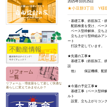
2025年10月25日
★小豆餅3丁目 Y様
・基礎工事、鉄筋加工・
配筋検査を受け、ベース
ベース型枠解体、立ち上
立ち上がり型枠組みアン
ート
打設予定しています。
★先週の工事★
基礎工事（鉄筋加工、鉄
設
他） 保証機構、配筋
リフォーム・増改築をして楽しく快適な
★今週の予定工事★
暮らしに変えてみませんか？
基礎工事（ベース型枠解
ルト
設置、立ち上がりコンク